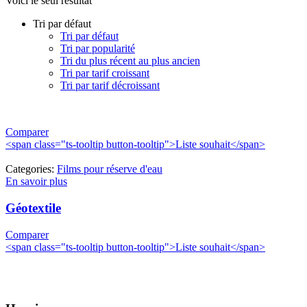
Voici le seul résultat
Tri par défaut
Tri par défaut
Tri par popularité
Tri du plus récent au plus ancien
Tri par tarif croissant
Tri par tarif décroissant
Comparer
<span class="ts-tooltip button-tooltip">Liste souhait</span>
Categories:
Films pour réserve d'eau
En savoir plus
Géotextile
Comparer
<span class="ts-tooltip button-tooltip">Liste souhait</span>